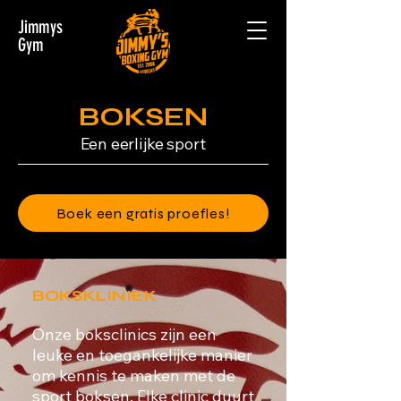
Jimmys
Gym
BOKSEN
Een eerlijke sport
Boek een gratis proefles!
BOKSKLINIEK
Onze boksclinics zijn een
leuke en toegankelijke manier
om kennis te maken met de
sport boksen. Elke clinic duurt