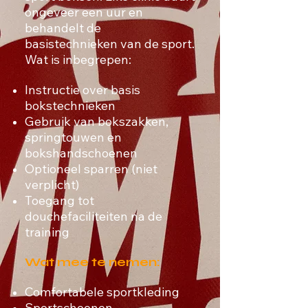
ongeveer een uur en
behandelt de
basistechnieken van de sport.
Wat is inbegrepen:
Instructie over basis
bokstechnieken
Gebruik van bokszakken,
springtouwen en
bokshandschoenen
Optioneel sparren (niet
verplicht)
Toegang tot
douchefaciliteiten na de
training
Wat mee te nemen:
Comfortabele sportkleding
Sportschoenen