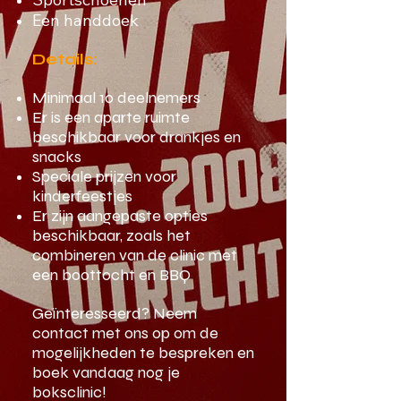
Een handdoek
Details:
Minimaal 10 deelnemers
Er is een aparte ruimte
beschikbaar voor drankjes en
snacks
Speciale prijzen voor
kinderfeestjes
Er zijn aangepaste opties
beschikbaar, zoals het
combineren van de clinic met
een boottocht en BBQ
Geïnteresseerd? Neem
contact met ons op om de
mogelijkheden te bespreken en
boek vandaag nog je
boksclinic!