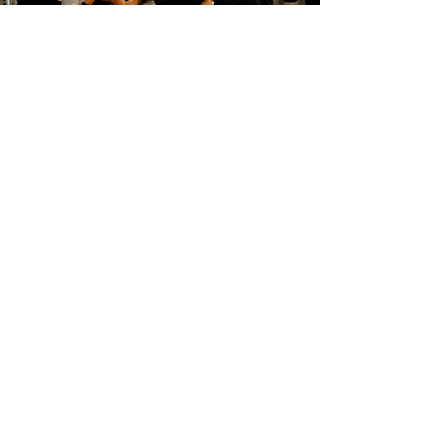
Wil je boksen naar een hoger
niveau tillen? Bij Jimmy's Gym
bieden we de mogelijkheid tot
wedstrijdboksen voor iedereen die
zich wil inzetten en zijn grenzen wil
verleggen.
Onze deskundige en
gecertificeerde trainers hebben