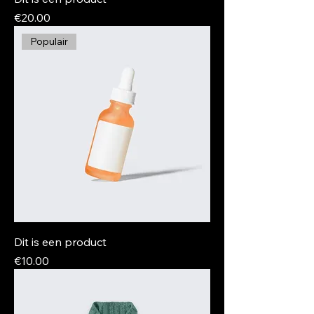
Price
€20.00
Populair
Dit is een product
Price
€10.00